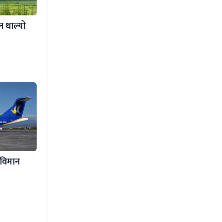
न थाल्यो
 विमान