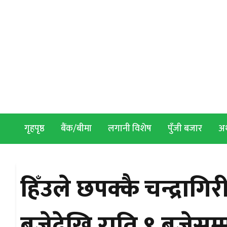
Skip to content
गृहपृष्ठ
बैंक/बीमा
लगानी विशेष
पुँजी बजार
अर्
हिँउले छपक्कै चन्द्रा
बजेदेखि राति ९ बजेसम्म