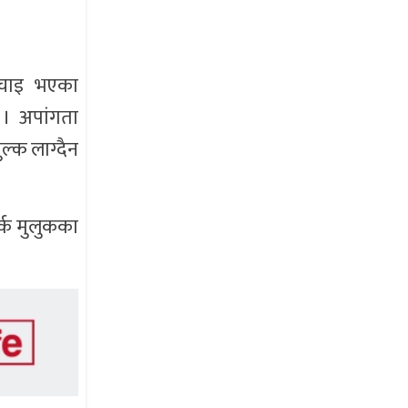
उचाइ भएका
 । अपांगता
ल्क लाग्दैन
र्क मुलुकका