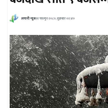
लगानी न्यूज
११ फाल्गुन २०८०, शुक्रबार ०२:४०