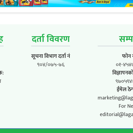
ूह
दर्ता विवरण
सम्प
सूचना विभाग दर्ता नं
फोन न
९०४/०७५-७६
०१-४५४
क:
विज्ञापनको
ा
९७०५९४
ईमेल ठेग
marketing@lag
For N
editorial@lag