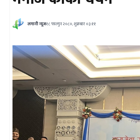
लगानी न्यूज
१८ फाल्गुन २०८०, शुक्रबार ०३:११