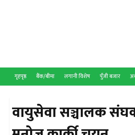
Skip to content
गृहपृष्ठ
बैंक/बीमा
लगानी विशेष
पुँजी बजार
अर्
वायुसेवा सञ्चालक संघ
मनोज कार्की चयन