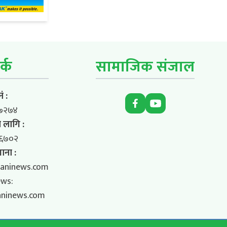
र्क
सामाजिक संजाल
ं :
७२७४
 लागि :
६७०२
ाना :
aninews.com
ews:
aninews.com