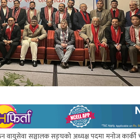
्गठन वायुसेवा सञ्चालक सङ्घको अध्यक्ष पदमा मनोज कार्क