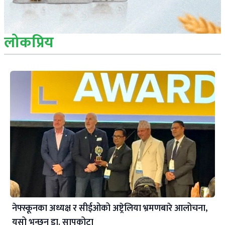
लोकप्रिय
नेफ्स्कूनका अध्यक्ष र सीईओको अष्ट्रेलिया भ्रमणबारे आलोचना,
यसो भन्छन् डा‍. सापकोटा