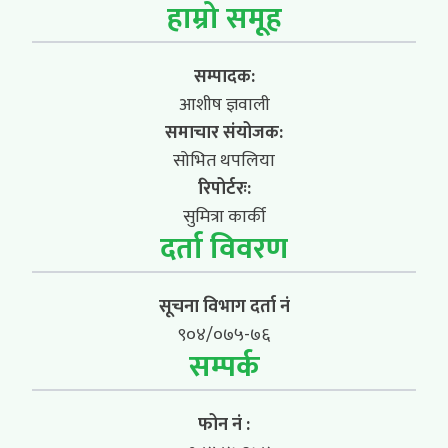
हाम्रो समूह
सम्पादक:
आशीष ज्ञवाली
समाचार संयोजक:
सोभित थपलिया
रिपोर्टरः:
सुमित्रा कार्की
दर्ता विवरण
सूचना विभाग दर्ता नं
९०४/०७५-७६
सम्पर्क
फोन नं :