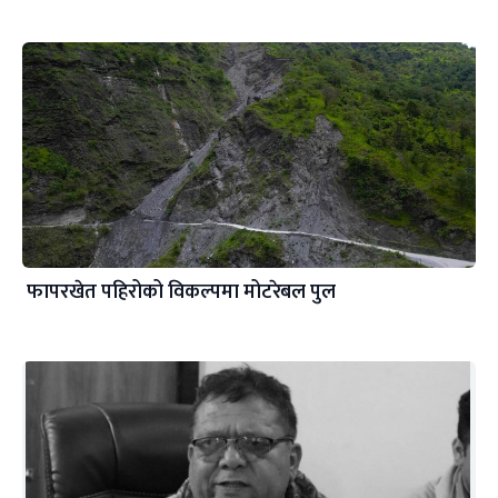
फापरखेत पहिरोको विकल्पमा मोटरेबल पुल