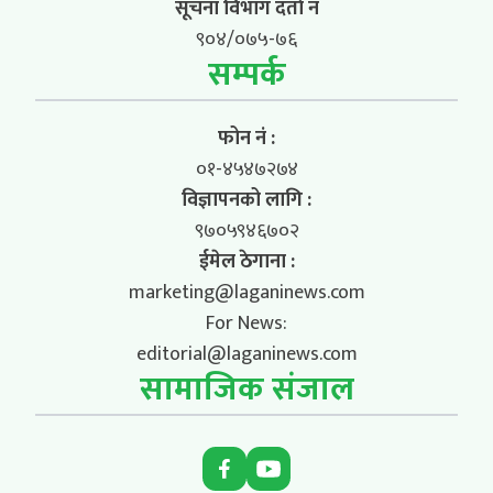
सूचना विभाग दर्ता नं
९०४/०७५-७६
सम्पर्क
फोन नं :
०१-४५४७२७४
विज्ञापनको लागि :
९७०५९४६७०२
ईमेल ठेगाना :
marketing@laganinews.com
For News:
editorial@laganinews.com
सामाजिक संजाल