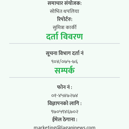
समाचार संयोजक:
सोभित थपलिया
रिपोर्टरः:
सुमित्रा कार्की
दर्ता विवरण
सूचना विभाग दर्ता नं
९०४/०७५-७६
सम्पर्क
फोन नं :
०१-४५४७२७४
विज्ञापनको लागि :
९७०५९४६७०२
ईमेल ठेगाना :
marketing@laganinews.com