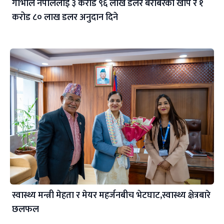
गाभीले नेपाललाई ३ करोड ९६ लाख डलर बराबरको खोप र १
करोड ८० लाख डलर अनुदान दिने
स्वास्थ्य मन्त्री मेहता र मेयर महर्जनबीच भेटघाट,स्वास्थ्य क्षेत्रबारे
छलफल