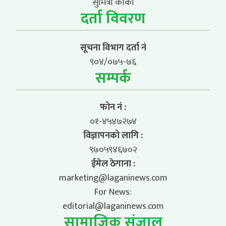
सुमित्रा कार्की
दर्ता विवरण
सूचना विभाग दर्ता नं
९०४/०७५-७६
सम्पर्क
फोन नं :
०१-४५४७२७४
विज्ञापनको लागि :
९७०५९४६७०२
ईमेल ठेगाना :
marketing@laganinews.com
For News:
editorial@laganinews.com
सामाजिक संजाल