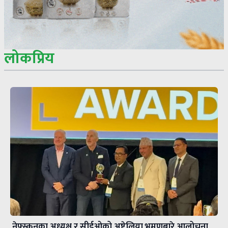
लोकप्रिय
नेफ्स्कूनका अध्यक्ष र सीईओको अष्ट्रेलिया भ्रमणबारे आलोचना,