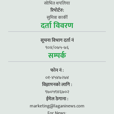
सोभित थपलिया
रिपोर्टरः:
सुमित्रा कार्की
दर्ता विवरण
सूचना विभाग दर्ता नं
९०४/०७५-७६
सम्पर्क
फोन नं :
०१-४५४७२७४
विज्ञापनको लागि :
९७०५९४६७०२
ईमेल ठेगाना :
marketing@laganinews.com
For News: