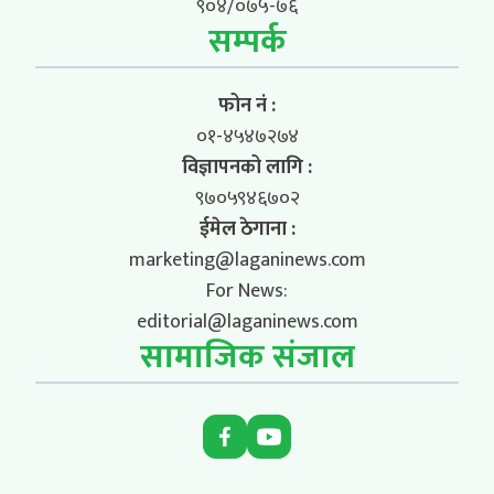
९०४/०७५-७६
सम्पर्क
फोन नं :
०१-४५४७२७४
विज्ञापनको लागि :
९७०५९४६७०२
ईमेल ठेगाना :
marketing@laganinews.com
For News:
editorial@laganinews.com
सामाजिक संजाल