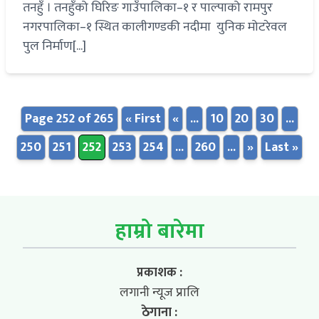
तनहुँ । तनहुँको घिरिङ गाउँपालिका–१ र पाल्पाको रामपुर
नगरपालिका–१ स्थित कालीगण्डकी नदीमा युनिक मोटरेवल
पुल निर्माण[...]
Page 252 of 265
« First
«
...
10
20
30
...
250
251
252
253
254
...
260
...
»
Last »
हाम्रो बारेमा
प्रकाशक :
लगानी न्यूज प्रालि
ठेगाना :