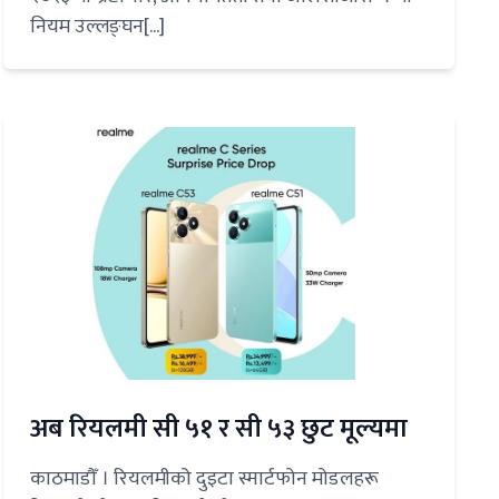
नियम उल्लङ्घन[...]
अब रियलमी सी ५१ र सी ५३ छुट मूल्यमा
काठमाडौँ । रियलमीको दुइटा स्मार्टफोन मोडलहरू