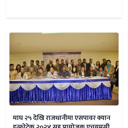
माघ २५ देखि राजधानीमा एसपावर क्यान
इन्फोटेक २०२४ सह प्रायोजक एचयमसी