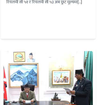
रियलमी सी ५१ र रियलमी सी ५३ अब छुट मूल्यमा[...]