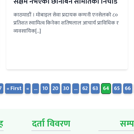
सक्षम नभएको छानबिन समितिको निचोड
काठमाडौं । मोबाइल सेवा प्रदायक कम्पनी एनसेलको ८०
प्रतिशत स्वामित्व किनेका शतिषलाल आचार्य प्राविधिक र
व्यवसायिक[...]
7
« First
«
...
10
20
30
...
62
63
64
65
66
ूह
दर्ता विवरण
सम्प