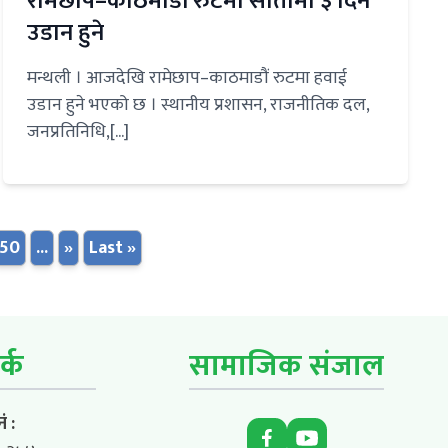
रामेछाप–काठमाडौं रुटमा सातामा ३ दिन
उडान हुने
मन्थली । आजदेखि रामेछाप–काठमाडौं रुटमा हवाई
उडान हुने भएको छ । स्थानीय प्रशासन, राजनीतिक दल,
जनप्रतिनिधि,[...]
50
...
»
Last »
र्क
सामाजिक संजाल
ं :