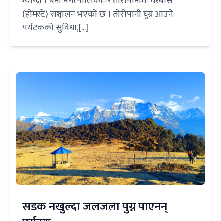
म्याग्दी । बेनी नगरपालिका–९ तोरीपानीमा घरबास
(होमस्टे) सञ्चालन भएको छ । तोरीपानी घुम्न आउने
पर्यटकको सुविधा,[...]
सडक नखुल्दा जलजला पुग्न पाएनन्