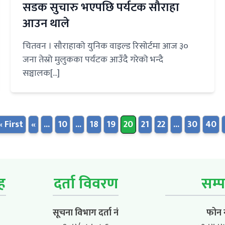
सडक सुचारु भएपछि पर्यटक सौराहा
आउन थाले
चितवन । सौराहाको युनिक वाइल्ड रिसोर्टमा आज ३०
जना तेस्रो मुलुकका पर्यटक आउँदै गरेको भन्दै
सञ्चालक[...]
« First
«
...
10
...
18
19
20
21
22
...
30
40
ूह
दर्ता विवरण
सम्प
सूचना विभाग दर्ता नं
फोन न