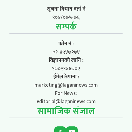
सूचना विभाग दर्ता नं
९०४/०७५-७६
सम्पर्क
फोन नं :
०१-४५४७२७४
विज्ञापनको लागि :
९७०५९४६७०२
ईमेल ठेगाना :
marketing@laganinews.com
For News:
editorial@laganinews.com
सामाजिक संजाल