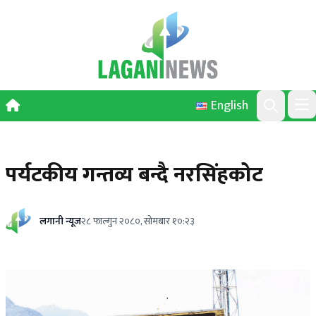
Skip to content
English
Ope
Search
पर्यटकीय गन्तव्य बन्दै नरसिंहकोट
लगानी न्यूज
२८ फाल्गुन २०८०, सोमबार १०:२३