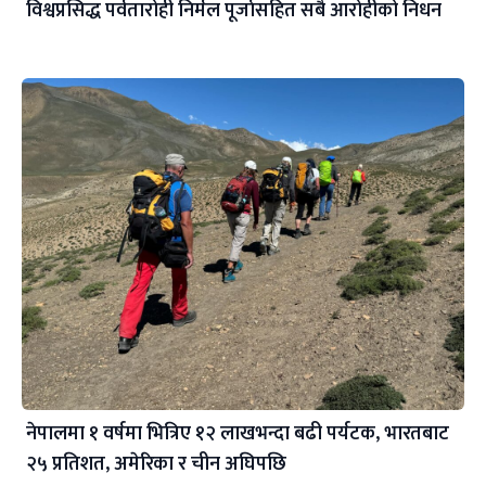
विश्वप्रसिद्ध पर्वतारोही निर्मल पूर्जासहित सबै आरोहीको निधन
नेपालमा १ वर्षमा भित्रिए १२ लाखभन्दा बढी पर्यटक, भारतबाट
२५ प्रतिशत, अमेरिका र चीन अघिपछि