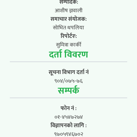
सम्पादक:
आशीष ज्ञवाली
समाचार संयोजक:
सोभित थपलिया
रिपोर्टरः:
सुमित्रा कार्की
दर्ता विवरण
सूचना विभाग दर्ता नं
९०४/०७५-७६
सम्पर्क
फोन नं :
०१-४५४७२७४
विज्ञापनको लागि :
९७०५९४६७०२