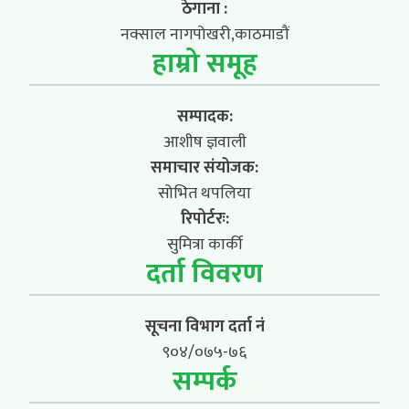
ठेगाना :
नक्साल नागपोखरी,काठमाडौं
हाम्रो समूह
सम्पादक:
आशीष ज्ञवाली
समाचार संयोजक:
सोभित थपलिया
रिपोर्टरः:
सुमित्रा कार्की
दर्ता विवरण
सूचना विभाग दर्ता नं
९०४/०७५-७६
सम्पर्क