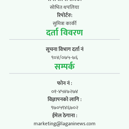
सोभित थपलिया
रिपोर्टरः:
सुमित्रा कार्की
दर्ता विवरण
सूचना विभाग दर्ता नं
९०४/०७५-७६
सम्पर्क
फोन नं :
०१-४५४७२७४
विज्ञापनको लागि :
९७०५९४६७०२
ईमेल ठेगाना :
marketing@laganinews.com