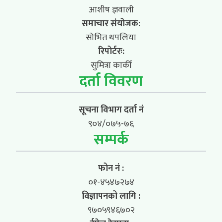
आशीष ज्ञवाली
समाचार संयोजक:
सोभित थपलिया
रिपोर्टरः:
सुमित्रा कार्की
दर्ता विवरण
सूचना विभाग दर्ता नं
९०४/०७५-७६
सम्पर्क
फोन नं :
०१-४५४७२७४
विज्ञापनको लागि :
९७०५९४६७०२