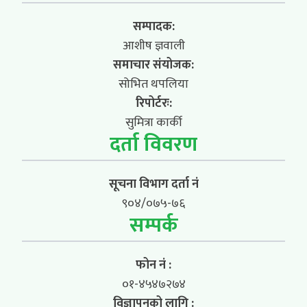
सम्पादक:
आशीष ज्ञवाली
समाचार संयोजक:
सोभित थपलिया
रिपोर्टरः:
सुमित्रा कार्की
दर्ता विवरण
सूचना विभाग दर्ता नं
९०४/०७५-७६
सम्पर्क
फोन नं :
०१-४५४७२७४
विज्ञापनको लागि :