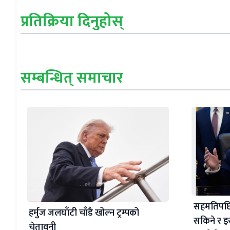
प्रतिक्रिया दिनुहोस्
सम्बन्धित् समाचार
सहमतिपछि ह
हर्मुज जलघाँटी चाँडै खोल्न ट्रम्पको
सकिने र इ
चेतावनी