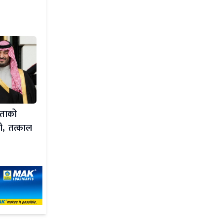
झौताको
ी, तत्काल