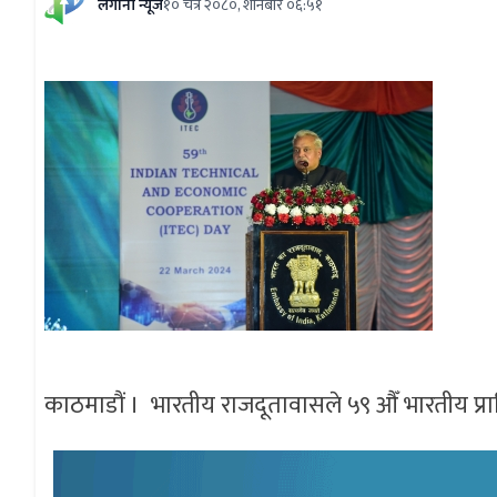
लगानी न्यूज
१० चैत्र २०८०, शनिबार ०६:५१
काठमाडौं । भारतीय राजदूतावासले ५९ औँ भारतीय प