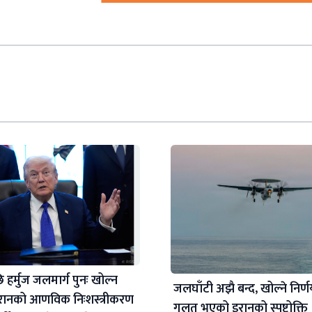
र्मुज जलमार्ग पुनः खोल्न
जलघाँटी अझै बन्द, खोल्ने निर्णय
रानको आणविक निःशस्त्रीकरण
गलत भएको इरानको स्पष्टोक्ति