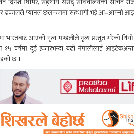
वसचिव दिनेश घिमिरे, सङ्घीय संसद् सचिवालयका सचिव रोजन
ुमार ढकालले प्यानल छलफलमा सहभागी भई आ–आफ्नो आइ
 भारतबाट आएको नृत्य मण्डलीले नृत्य प्रस्तुत गरेको थियो।
१५ वर्षमा दुई हजारभन्दा बढी नेपालीलाई आइटेकअन्त
जनाइको छ ।