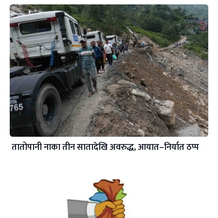
तातोपानी नाका तीन सातादेखि अवरुद्ध, आयात–निर्यात ठप्प