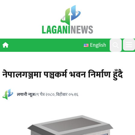
Skip to content
English
Ope
Search
नेपालगञ्जमा पञ्चकर्म भवन निर्माण हुँदै
लगानी न्यूज
२९ चैत्र २०८०, बिहीबार ०५:१६