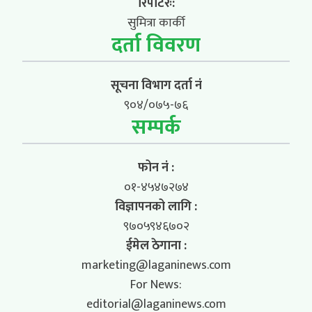
रिपोर्टरः:
सुमित्रा कार्की
दर्ता विवरण
सूचना विभाग दर्ता नं
९०४/०७५-७६
सम्पर्क
फोन नं :
०१-४५४७२७४
विज्ञापनको लागि :
९७०५९४६७०२
ईमेल ठेगाना :
marketing@laganinews.com
For News:
editorial@laganinews.com