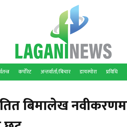
थतन्त्र
कर्पोरेट
अन्तर्वार्ता/बिचार
डायस्पोरा
प्रविधि
यतित बिमालेख नवीकरणम
 छुट