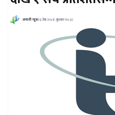
लगानी न्यूज
२३ जेष्ठ २०८१, बुधबार १०:३८