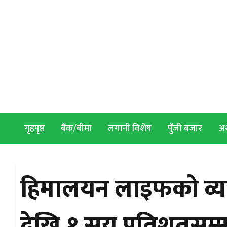
Skip to content
गृहपृष्ठ
बैंक/बीमा
लगानी विशेष
पुँजी बजार
अर्
हिमालयन लाइफको व्
देखि १ सय प्रतिशतसम्म