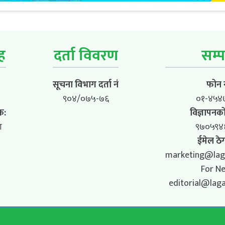
ूह
दर्ता विवरण
सम्प
सूचना विभाग दर्ता नं
फोन न
९०४/०७५-७६
०१-४५४
क:
विज्ञापनको
ा
९७०५९४
ईमेल ठेग
marketing@lag
For N
editorial@lag