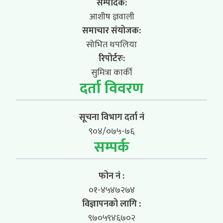
सम्पादक:
आशीष ज्ञवाली
समाचार संयोजक:
सोभित थपलिया
रिपोर्टरः:
सुमित्रा कार्की
दर्ता विवरण
सूचना विभाग दर्ता नं
९०४/०७५-७६
सम्पर्क
फोन नं :
०१-४५४७२७४
विज्ञापनको लागि :
९७०५९४६७०२