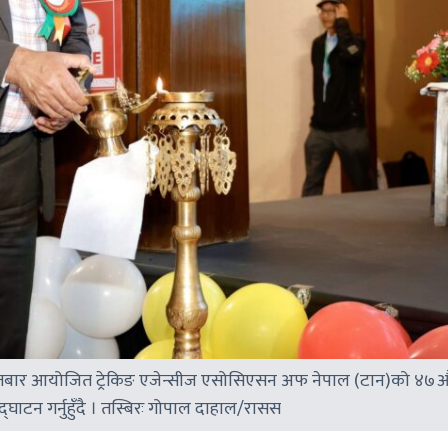
ा आइतबार आयोजित ट्रेकिङ एजेन्सीज एसोसिएसन अफ नेपाल (टान)को ४७औँ
घाटन गर्नुहुँदै । तस्बिरः गोपाल दाहाल/रासस