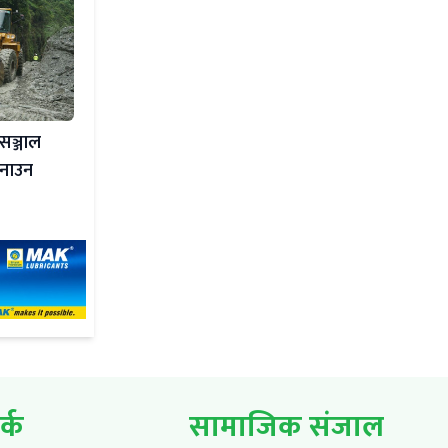
 सञ्जाल
पनाउन
र्क
सामाजिक संजाल