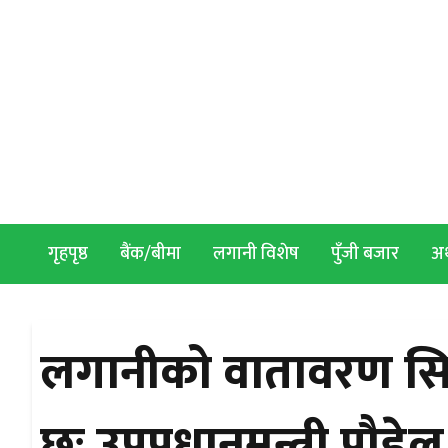
Skip to content
गृहपृष्ठ
बैंक/बीमा
लगानी विशेष
पुँजी बजार
अर्
लगानीको वातावरण सिर
छः उपप्रधानमन्त्री पौडेल