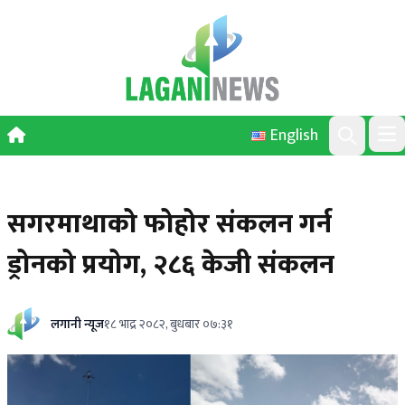
Skip to content
English
Ope
Search
सगरमाथाको फोहोर संकलन गर्न
ड्रोनको प्रयोग, २८६ केजी संकलन
लगानी न्यूज
१८ भाद्र २०८२, बुधबार ०७:३१