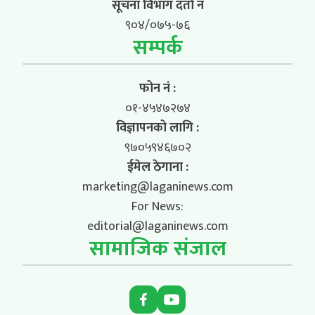
सूचना विभाग दर्ता नं
९०४/०७५-७६
सम्पर्क
फोन नं :
०१-४५४७२७४
विज्ञापनको लागि :
९७०५९४६७०२
ईमेल ठेगाना :
marketing@laganinews.com
For News:
editorial@laganinews.com
सामाजिक संजाल