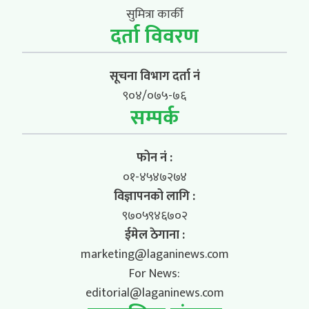
सुमित्रा कार्की
दर्ता विवरण
सूचना विभाग दर्ता नं
९०४/०७५-७६
सम्पर्क
फोन नं :
०१-४५४७२७४
विज्ञापनको लागि :
९७०५९४६७०२
ईमेल ठेगाना :
marketing@laganinews.com
For News:
editorial@laganinews.com