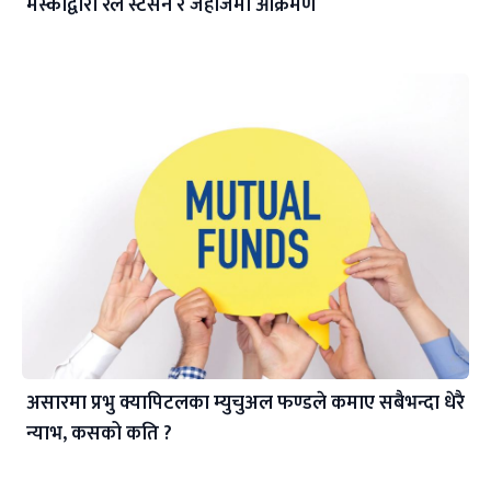
मस्कोद्वारा रेल स्टेसन र जहाजमा आक्रमण
असारमा प्रभु क्यापिटलका म्युचुअल फण्डले कमाए सबैभन्दा धेरै
न्याभ, कसको कति ?