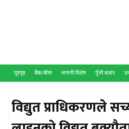
Skip to content
गृहपृष्ठ
बैंक/बीमा
लगानी विशेष
पुँजी बजार
अर्
विद्युत प्राधिकरणले सच्
लाइनको विद्युत बक्यौता २