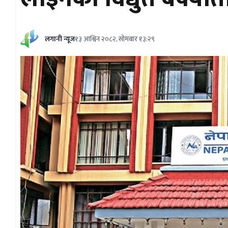
लगानी न्यूज
१३ आश्विन २०८२, सोमबार १३:२९