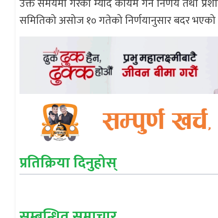
उक्त समयमा गरेको म्याद कायम गर्ने निर्णय तथा प्
समितिको असोज १० गतेको निर्णयानुसार बदर भएको
प्रतिक्रिया दिनुहोस्
सम्बन्धित् समाचार