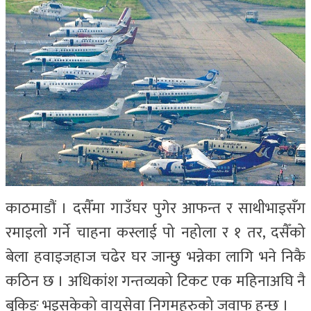
काठमाडौं । दसैँमा गाउँघर पुगेर आफन्त र साथीभाइसँग
रमाइलो गर्ने चाहना कस्लाई पो नहोला र १ तर, दसैँको
बेला हवाइजहाज चढेर घर जान्छु भन्नेका लागि भने निकै
कठिन छ । अधिकांश गन्तव्यको टिकट एक महिनाअघि नै
बुकिङ भइसकेको वायुसेवा निगमहरुको जवाफ हुन्छ ।