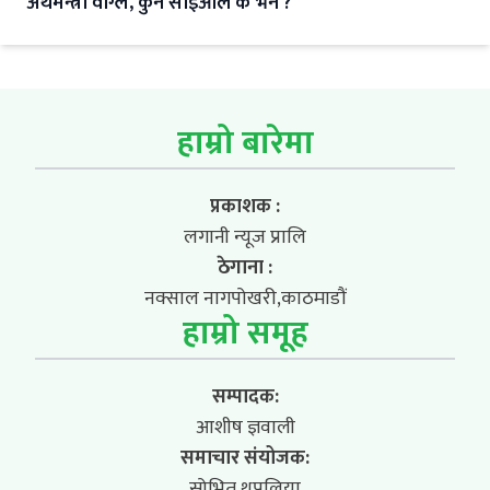
अर्थमन्त्री वाग्ले, कुन सीईओले के भने ?
हाम्रो बारेमा
प्रकाशक :
लगानी न्यूज प्रालि
ठेगाना :
नक्साल नागपोखरी,काठमाडौं
हाम्रो समूह
सम्पादक:
आशीष ज्ञवाली
समाचार संयोजक:
सोभित थपलिया