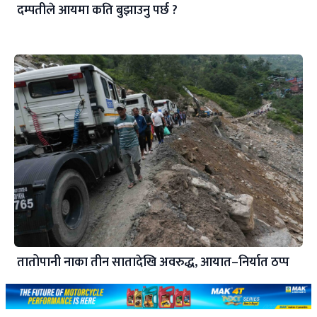
दम्पतीले आयमा कति बुझाउनु पर्छ ?
तातोपानी नाका तीन सातादेखि अवरुद्ध, आयात–निर्यात ठप्प