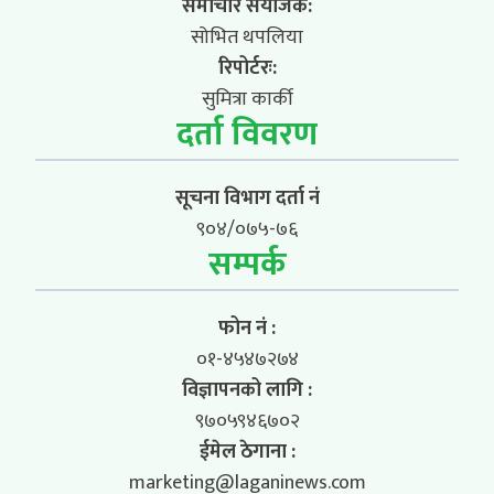
समाचार संयोजक:
सोभित थपलिया
रिपोर्टरः:
सुमित्रा कार्की
दर्ता विवरण
सूचना विभाग दर्ता नं
९०४/०७५-७६
सम्पर्क
फोन नं :
०१-४५४७२७४
विज्ञापनको लागि :
९७०५९४६७०२
ईमेल ठेगाना :
marketing@laganinews.com