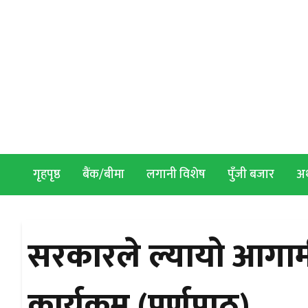
Skip to content
गृहपृष्ठ
बैंक/बीमा
लगानी विशेष
पुँजी बजार
अर्
सरकारले ल्यायो आगामी
कार्यकम (पूर्णपाठ)