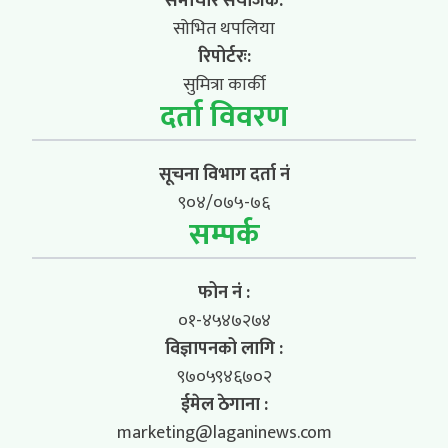
समाचार संयोजक:
सोभित थपलिया
रिपोर्टरः:
सुमित्रा कार्की
दर्ता विवरण
सूचना विभाग दर्ता नं
९०४/०७५-७६
सम्पर्क
फोन नं :
०१-४५४७२७४
विज्ञापनको लागि :
९७०५९४६७०२
ईमेल ठेगाना :
marketing@laganinews.com