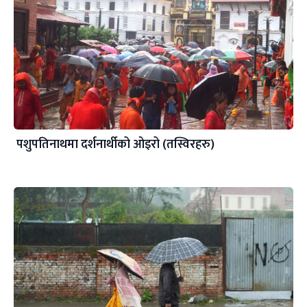
पशुपतिनाथमा दर्शनार्थीको ओइरो (तस्विरहरु)