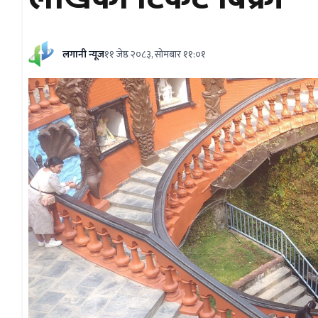
लगानी न्यूज
११ जेष्ठ २०८३, सोमबार ११:०१