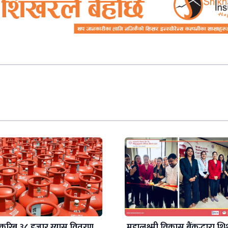
करिब ३८ हजार ग्यास वितरण,
महालक्ष्मी विकास बैंकद्धारा शिश