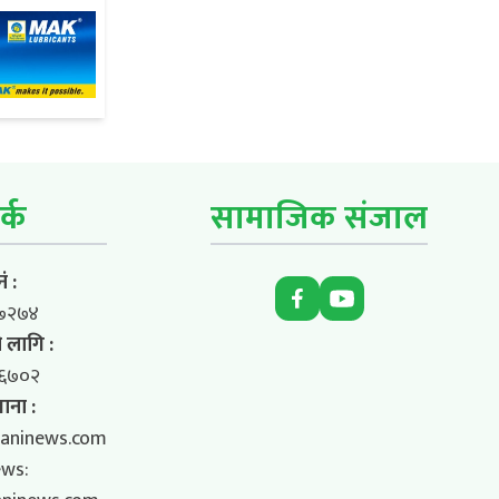
र्क
सामाजिक संजाल
ं :
७२७४
 लागि :
६७०२
ाना :
aninews.com
ews: