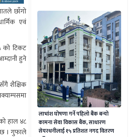
पातले छाँगो
र्मिक एवं
३५ को टिकट
म्दानी हुने
ँगै शैक्षिक
नक्याम्पसमा
लाभांश घोषणा गर्ने पहिलो बैंक बन्यो
ेको हाल ४८
कामना सेवा विकास बैंक, साधारण
सेयरधनीलाई १५ प्रतिशत नगद वितरण
छ । गुफाले