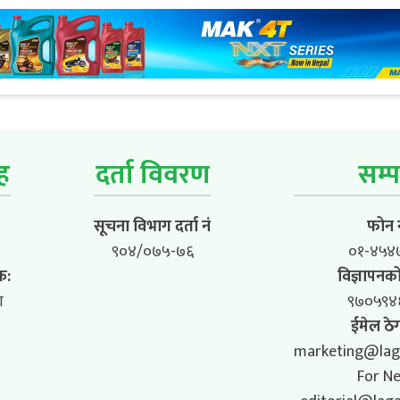
ूह
दर्ता विवरण
सम्प
सूचना विभाग दर्ता नं
फोन न
९०४/०७५-७६
०१-४५४
क:
विज्ञापनको
ा
९७०५९४
ईमेल ठेग
marketing@lag
For N