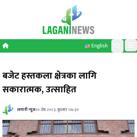
Skip to content
English
Ope
Search
बजेट हस्तकला क्षेत्रका लागि
सकारात्मक, उत्साहित
लगानी न्यूज
२० जेष्ठ २०८३, बुधबार ०७:३०