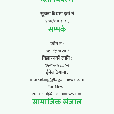
सूचना विभाग दर्ता नं
९०४/०७५-७६
सम्पर्क
फोन नं :
०१-४५४७२७४
विज्ञापनको लागि :
९७०५९४६७०२
ईमेल ठेगाना :
marketing@laganinews.com
For News:
editorial@laganinews.com
सामाजिक संजाल