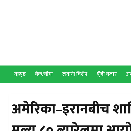
Skip to content
गृहपृष्ठ
बैंक/बीमा
लगानी विशेष
पुँजी बजार
अर्
अमेरिका–इरानबीच शान्
मूल्य ८० ब्यारेलमा आय