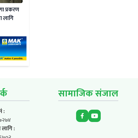
्गा प्रकरण
का लागि
र्क
सामाजिक संजाल
ं :
७२७४
 लागि :
६७०२