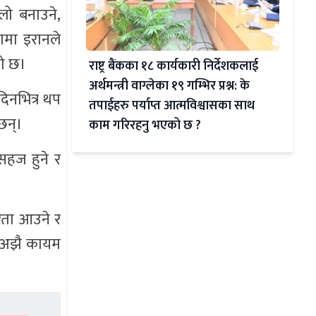
लो बनाउने,
ामा इरानले
को छ।
राष्ट्र बैंकका १८ कार्यकारी निर्देशकलाई
अर्थमन्त्री वाग्लेका १९ गम्भिर प्रश्न: के
िनभित्र थप
तपाईहरु पर्याप्त आत्मविश्वासका साथ
छन्।
काम गरिरहनु भएको छ ?
सहज हुने र
िरता आउने र
भने अझै कायम