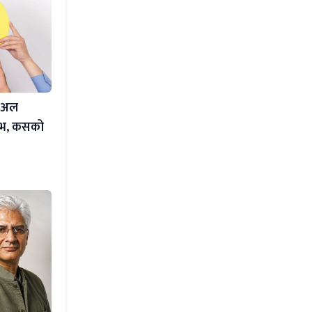
चुअल
याभ, कसको