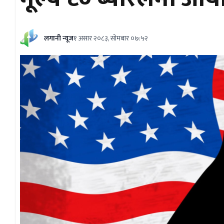
लगानी न्यूज
१ असार २०८३, सोमबार ०७:५२