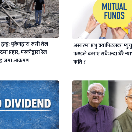
्वन्द्व: युक्रेनद्वारा रूसी तेल
असारमा प्रभु क्यापिटलका म्यु
द्रमा प्रहार, मस्कोद्वारा रेल
फण्डले कमाए सबैभन्दा धेरै न्
जहाजमा आक्रमण
कति ?