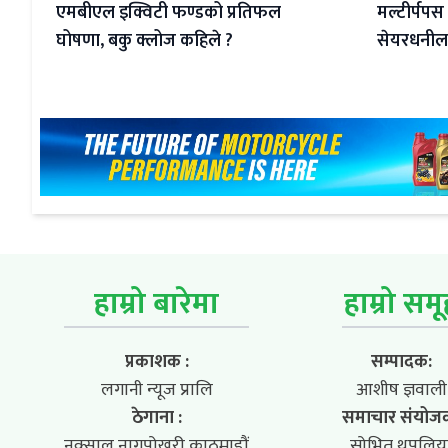
मल्टीर्पपस
एमबीएल इक्विटी फण्डको प्रतिफल
सेयरधनीला
घोषणा, बकु क्लोज कहिले ?
हाम्रो बारेमा
हाम्रो सम
प्रकाशक :
सम्पादक:
लगानी न्यूज प्रालि
आशीष ज्ञवाली
ठेगाना :
समाचार संयोज
नक्साल नागपोखरी,काठमाडौं
सोभित थपलिय