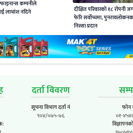
 फाइनान्स कम्पनीले
दीक्षित परिवारको १८ रोपनी जग
ई लाभांश नदिने
फेरि सर्वोच्चमा, पुनरावलोकन
निस्सा प्रदान
ूह
दर्ता विवरण
सम्प
सूचना विभाग दर्ता नं
फोन न
९०४/०७५-७६
०१-४५४
क:
विज्ञापनको
ा
९७०५९४