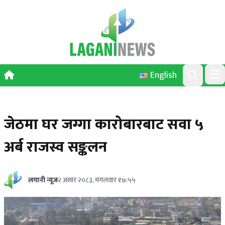
Skip to content
English
Ope
Search
जेठमा घर जग्गा कारोबारबाट सवा ५
अर्ब राजस्व सङ्कलन
लगानी न्यूज
२ असार २०८३, मंगलवार १७:५५