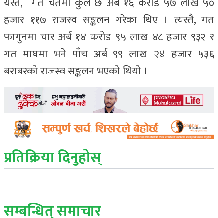
यस्तै, गत चैतमा कुल छ अर्ब १६ करोड ५७ लाख ५०
हजार ११७ राजस्व सङ्कलन गरेका थिए । त्यस्तै, गत
फागुनमा चार अर्ब १४ करोड ९५ लाख ४८ हजार ९३२ र
गत माघमा भने पाँच अर्ब ९९ लाख २४ हजार ५३६
बराबरको राजस्व सङ्कलन भएको थियो ।
प्रतिक्रिया दिनुहोस्
सम्बन्धित् समाचार