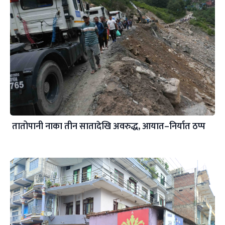
तातोपानी नाका तीन सातादेखि अवरुद्ध, आयात–निर्यात ठप्प