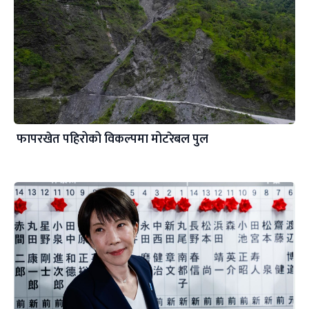
फापरखेत पहिरोको विकल्पमा मोटरेबल पुल