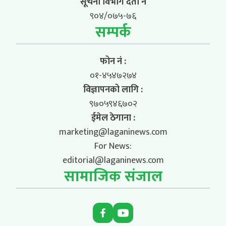
सूचना विभाग दर्ता नं
९०४/०७५-७६
सम्पर्क
फोन नं :
०१-४५४७२७४
विज्ञापनको लागि :
९७०५९४६७०२
ईमेल ठेगाना :
marketing@laganinews.com
For News:
editorial@laganinews.com
सामाजिक संजाल