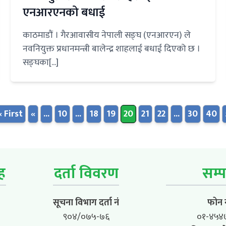
एनआरएनको बधाई
काठमाडौं । गैरआवासीय नेपाली सङ्घ (एनआरएन) ले
नवनियुक्त प्रधानमन्त्री बालेन्द्र शाहलाई बधाई दिएको छ ।
सङ्घका[...]
« First
«
...
10
...
18
19
20
21
22
...
30
40
ूह
दर्ता विवरण
सम्प
सूचना विभाग दर्ता नं
फोन न
९०४/०७५-७६
०१-४५४