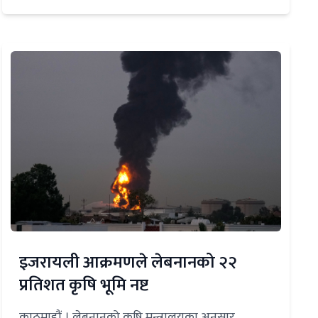
इजरायली आक्रमणले लेबनानको २२
प्रतिशत कृषि भूमि नष्ट
काठमाडौं । लेबनानको कृषि मन्त्रालयका अनुसार,