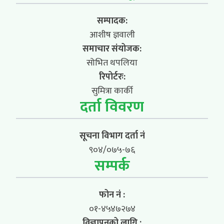
सम्पादक:
आशीष ज्ञवाली
समाचार संयोजक:
सोभित थपलिया
रिपोर्टरः:
सुमित्रा कार्की
दर्ता विवरण
सूचना विभाग दर्ता नं
९०४/०७५-७६
सम्पर्क
फोन नं :
०१-४५४७२७४
विज्ञापनको लागि :