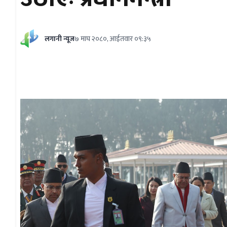
लगानी न्यूज
७ माघ २०८०, आईतवार ०९:३५