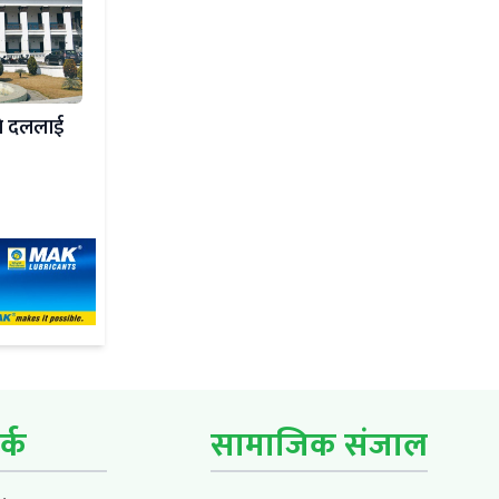
उने दललाई
र्क
सामाजिक संजाल