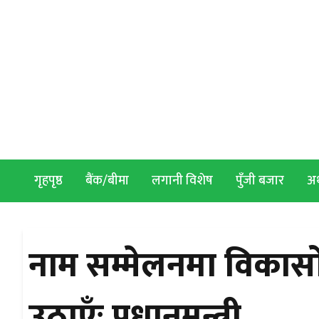
Skip to content
गृहपृष्ठ
बैंक/बीमा
लगानी विशेष
पुँजी बजार
अर्
नाम सम्मेलनमा विकास
उठाएँः प्रधानमन्त्री