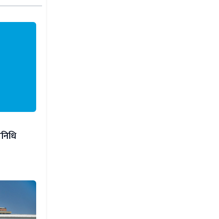
िनिधि