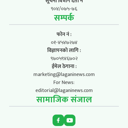
सूचना विभाग दर्ता नं
९०४/०७५-७६
सम्पर्क
फोन नं :
०१-४५४७२७४
विज्ञापनको लागि :
९७०५९४६७०२
ईमेल ठेगाना :
marketing@laganinews.com
For News:
editorial@laganinews.com
सामाजिक संजाल