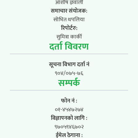
आशीष ज्ञवाली
समाचार संयोजक:
सोभित थपलिया
रिपोर्टरः:
सुमित्रा कार्की
दर्ता विवरण
सूचना विभाग दर्ता नं
९०४/०७५-७६
सम्पर्क
फोन नं :
०१-४५४७२७४
विज्ञापनको लागि :
९७०५९४६७०२
ईमेल ठेगाना :