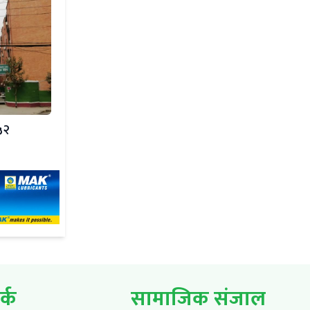
५२
र्क
सामाजिक संजाल