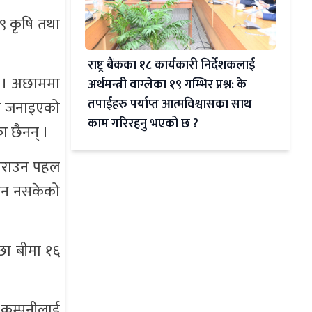
९ कृषि तथा
राष्ट्र बैंकका १८ कार्यकारी निर्देशकलाई
छ । अछाममा
अर्थमन्त्री वाग्लेका १९ गम्भिर प्रश्न: के
तपाईहरु पर्याप्त आत्मविश्वासका साथ
को जनाइएको
काम गरिरहनु भएको छ ?
ा छैनन् ।
ा गराउन पहल
ढ्न नसकेको
छा बीमा १६
 कम्पनीलाई