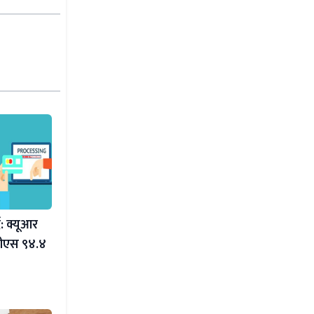
ै: क्यूआर
जीएस ९४.४