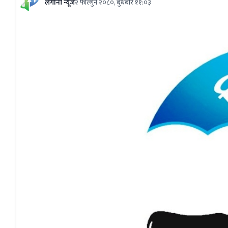
लगानी न्यूज
२ फाल्गुन २०८०, बुधबार ११:०३