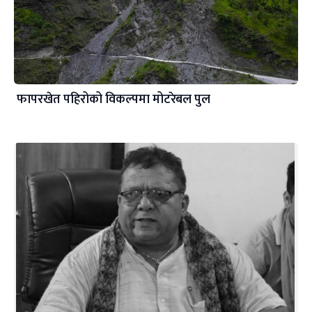
फापरखेत पहिरोको विकल्पमा मोटरेबल पुल