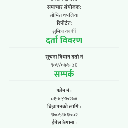
समाचार संयोजक:
सोभित थपलिया
रिपोर्टरः:
सुमित्रा कार्की
दर्ता विवरण
सूचना विभाग दर्ता नं
९०४/०७५-७६
सम्पर्क
फोन नं :
०१-४५४७२७४
विज्ञापनको लागि :
९७०५९४६७०२
ईमेल ठेगाना :