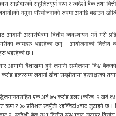
 विकास साझेदारको सहुलितपूर्ण ऋण र स्वदेशी बैक तथा वित्त
ित लगानी)को नमुना परियोजनाको रुपमा अगाडि बढाउन खोजिर
ाहरुबाट आगामी असारभित्रमा वित्तीय व्यवस्थापन गर्ने गरी प्र
यारीका कामहरु भइरहेका छन् । आयोजनाको वित्तीय व्
हरु भइरहेको छ ।
ुसार आगामी वैशाखमा हुने लगानी सम्मेलनमा विश्व बैंकक
र्ब २० करोड डलरसम्म लगानी ढाँचा सम्झौतामा हस्ताक्षरको तय
ृद्धिलगायतसहित एक अर्ब ७५ करोड डलर (करिब २ खर्ब १४ अर
ऋण र ३० प्रतिशत स्वपुँजी ९इक्विटी०बाट जुटाइने छ । वि
्थाबाट र स्वदेशी बैंक तथा वित्तीय संस्थाबाट जुटाएर वित्ती