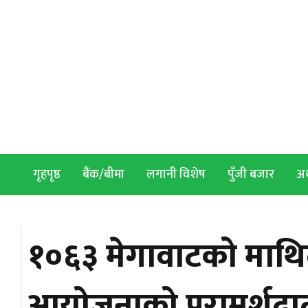
Skip to content
गृहपृष्ठ
बैंक/बीमा
लगानी विशेष
पुँजी बजार
अर्
१०६३ मेगावाटको माथिल
आयोजनाको परामर्शदात