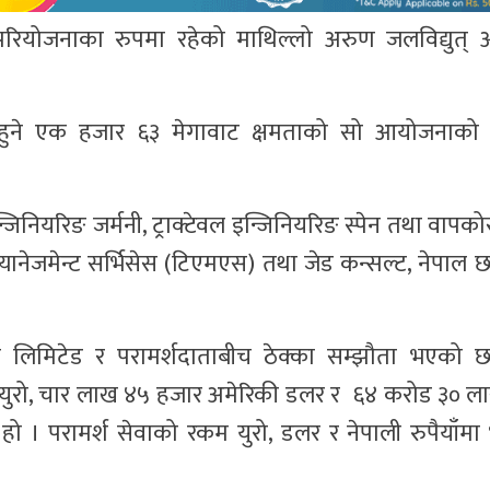
 परियोजनाका रुपमा रहेको माथिल्लो अरुण जलविद्युत
हुने एक हजार ६३ मेगावाट क्षमताको सो आयोजनाको सु
्जिनियरिङ जर्मनी, ट्राक्टेवल इन्जिनियरिङ स्पेन तथा वापक
यानेजमेन्ट सर्भिसेस (टिएमएस) तथा जेड कन्सल्ट, नेपाल
िक लिमिटेड र परामर्शदाताबीच ठेक्का सम्झौता भएको छ
ख युरो, चार लाख ४५ हजार अमेरिकी डलर र ६४ करोड ३० लाख
 परामर्श सेवाको रकम युरो, डलर र नेपाली रुपैयाँमा भुक