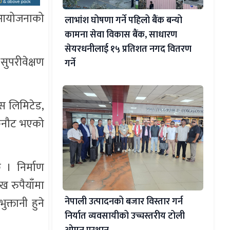
् आयोजनाको
लाभांश घोषणा गर्ने पहिलो बैंक बन्यो
कामना सेवा विकास बैंक, साधारण
सेयरधनीलाई १५ प्रतिशत नगद वितरण
परीवेक्षण
गर्ने
ोस लिमिटेड,
 छनौट भएको
 । निर्माण
 रुपैयाँमा
्तानी हुने
नेपाली उत्पादनको बजार विस्तार गर्न
निर्यात व्यवसायीको उच्चस्तरीय टोली