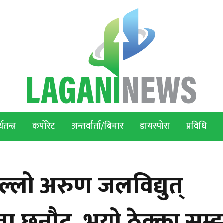
थतन्त्र
कर्पोरेट
अन्तर्वार्ता/बिचार
डायस्पोरा
प्रविधि
्लो अरुण जलविद्युत्
ा छनौट, भयो ठेक्का सम्