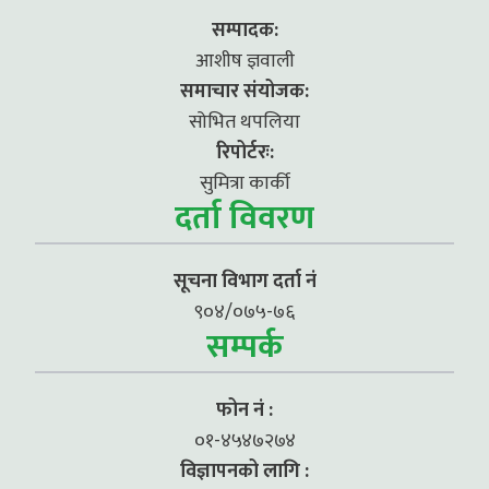
सम्पादक:
आशीष ज्ञवाली
समाचार संयोजक:
सोभित थपलिया
रिपोर्टरः:
सुमित्रा कार्की
दर्ता विवरण
सूचना विभाग दर्ता नं
९०४/०७५-७६
सम्पर्क
फोन नं :
०१-४५४७२७४
विज्ञापनको लागि :