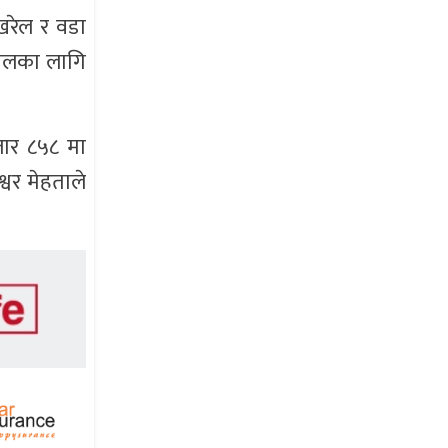
ोखरेल र वडा
कालका लागि
जार ८५८ मा
्वर मेहताले