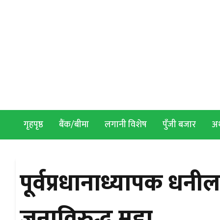
Skip to content
गृहपृष्ठ
बैंक/बीमा
लगानी विशेष
पुँजी बजार
अर्
पूर्वप्रधानाध्यापक ध
जनाविरुद्ध मुद्दा