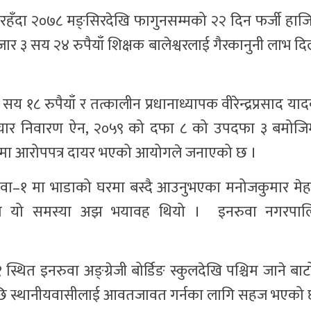
दमा रहँदा २०७८ मङ्सिरदेखि फागुनसम्मको २२ दिन फर्जी हा
३ सय २४ रुपैयाँ शिक्षक बालेश्वरलाई गैरकानुनी लाभ दिल
१८ रुपैयाँ र तत्कालीन प्रधानाध्यापक वीरेन्द्रप्रसाद याद
्टाचार निवारण ऐन, २०५९ को दफा ८ को उपदफा ३ बमोज
ौँमा आरोपपत्र दायर भएको आयोगले जनाएको छ ।
ुवा–१ मा भाडाको घरमा बस्दै आउनुभएका मनोजकुमार म
ाममा यो समस्या अझ भयावह थियो । इनरुवा नगरपा
थित इनरुवा अङ्ग्रेजी बोर्डिङ स्कुलदेखि पश्चिम जाने बाटो
गरेपछि स्थानीयवासीलाई आवतजावत गर्नका लागि सहज भएको 