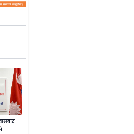
ावासबाट
ने