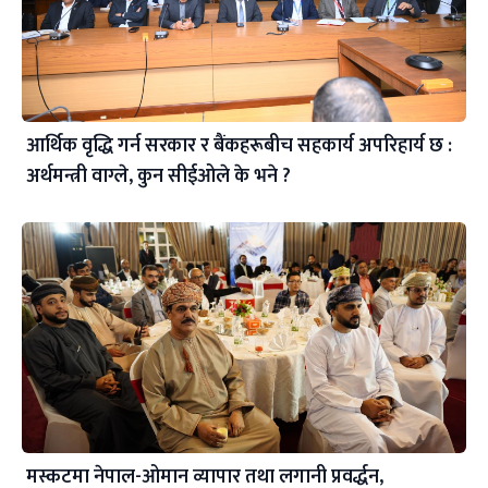
आर्थिक वृद्धि गर्न सरकार र बैंकहरूबीच सहकार्य अपरिहार्य छ :
अर्थमन्त्री वाग्ले, कुन सीईओले के भने ?
मस्कटमा नेपाल-ओमान व्यापार तथा लगानी प्रवर्द्धन,