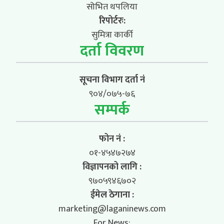
सोभित थपलिया
रिपोर्टरः:
सुमित्रा कार्की
दर्ता विवरण
सूचना विभाग दर्ता नं
९०४/०७५-७६
सम्पर्क
फोन नं :
०१-४५४७२७४
विज्ञापनको लागि :
९७०५९४६७०२
ईमेल ठेगाना :
marketing@laganinews.com
For News: