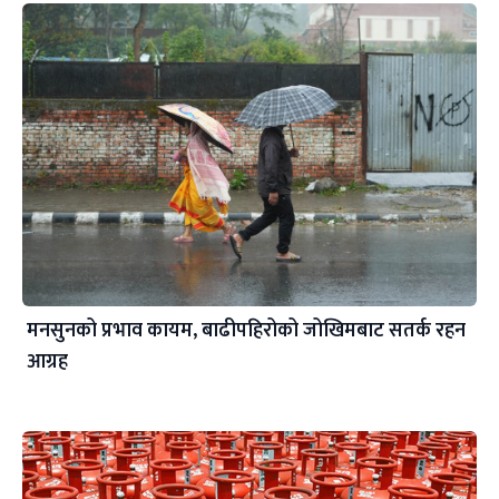
मनसुनको प्रभाव कायम, बाढीपहिरोको जोखिमबाट सतर्क रहन
आग्रह