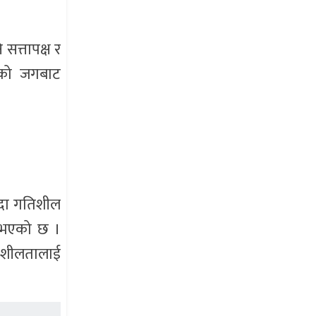
 सत्तापक्ष र
यसैको जगबाट
्दा गतिशील
ा भएको छ ।
तिशीलतालाई