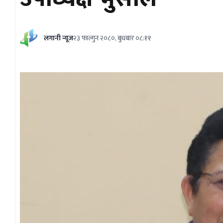
लगानी न्यूज
२३ फाल्गुन २०८०, बुधबार ०८:११