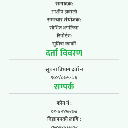
सम्पादक:
आशीष ज्ञवाली
समाचार संयोजक:
सोभित थपलिया
रिपोर्टरः:
सुमित्रा कार्की
दर्ता विवरण
सूचना विभाग दर्ता नं
९०४/०७५-७६
सम्पर्क
फोन नं :
०१-४५४७२७४
विज्ञापनको लागि :
९७०५९४६७०२