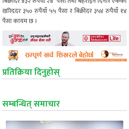
बिक्रीदर ४३२ रुपैयाँ २४ पैसा तथा बहराइन दिनार एकको
खरिददर ३५० रुपैयाँ ५५ पैसा र बिक्रीदर ३५४ रुपैयाँ १४
पैसा कायम छ ।
प्रतिक्रिया दिनुहोस्
सम्बन्धित् समाचार