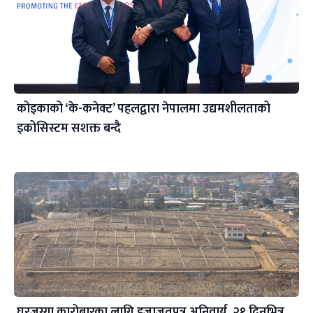
कोइकाको ‘के-कनेक्ट’ पहलद्वारा नेपालमा उद्यमशीलताको
इकोसिस्टम सशक्त बन्दै
घरजग्गा कारोबारका लागि इजाजतपत्र अनिवार्य, २१ दिनभित्र